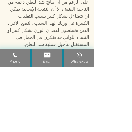
على الرغم من أن نتائج شد البطن دائمة من 
الناحية الفنية ، إلا أن النتيجة الإيجابية يمكن 
أن تتضاءل بشكل كبير بسبب التقلبات 
الكبيرة في وزنك. لهذا السبب ، يُنصح الأفراد 
الذين يخططون لفقدان الوزن بشكل كبير أو 
النساء اللواتي قد يفكرن في الحمل في 
المستقبل بتأجيل عملية شد البطن.
لا يمكن لشد البطن تصحيح علامات التمدد ، 
على الرغم من أنه يمكن إزالتها أو تحسينها 
Phone
Email
WhatsApp
إلى حد ما إذا كانت موجودة في مناطق 
الجلد الزائد التي سيتم استئصالها.
من هو مرشح جيد لعملية شد 
البطن؟
شد البطن هو إجراء فردي للغاية. يجب أن 
تفعل ذلك من أجل نفسك ، وليس لتحقيق 
رغبات شخص آخر أو لمحاولة ملاءمة أي 
نوع من الصورة المثالية.