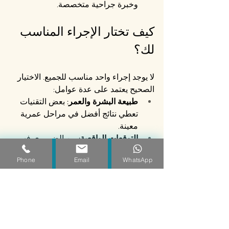
وخبرة جراحية متخصصة.
كيف تختار الإجراء المناسب 
لك؟
لا يوجد إجراء واحد مناسب للجميع. الاختيار 
الصحيح يعتمد على عدة عوامل:
طبيعة البشرة والعمر:
 بعض التقنيات 
تعطي نتائج أفضل في مراحل عمرية 
معينة.
التوقعات الواقعية:
 من الضروري فهم 
ما يمكن تحقيقه فعلاً من كل إجراء.
Phone
Email
WhatsApp
الميزانية والوقت المتاح:
 الإجراءات غير 
الجراحية عموماً أقل تكلفة وأقصر في 
فترة التعافي.
الاستشارة الطبية المتخصصة:
 لا غنى 
عن تقييم طبيب متخصص يضع خطة 
علاجية مبنية على الحالة الفردية.