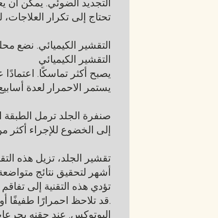
التجديد الضوئي. يمكن أن يع
تحتاج إلى تكرار العلاجات، ل
التقشير الكيميائي. نضع محلول
التقشير الكيميائي
يصبح أكثر تماسكًا. اعتمادً
يستمر الاحمرار لعدة أسابيع.
إلى الخضوع للإجراء أكثر م
تقشير الجلد، تزيل هذه الت
أشهر لتحقيق نتائج متواضعة 
تؤدي هذه التقنية إلى تفاقم ا
قد تلاحظ احمرارًا طفيفًا أو إحساسًا لاذعًا في المناطق المعالجة.
البوتوكس. عند حقنه بجرعات