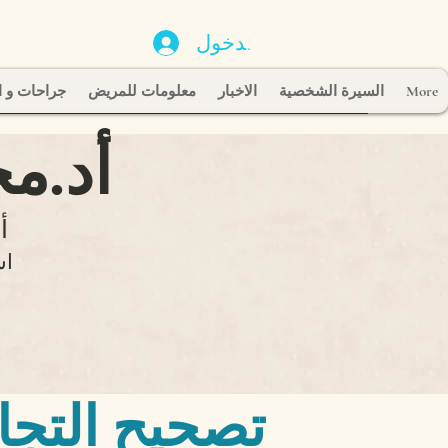
تسجيل الدخول
More
السيرة الشخصية
الاخبار
معلومات للمريض
جراحات و ا
أد.م
أ
اس
تصحيح التجا