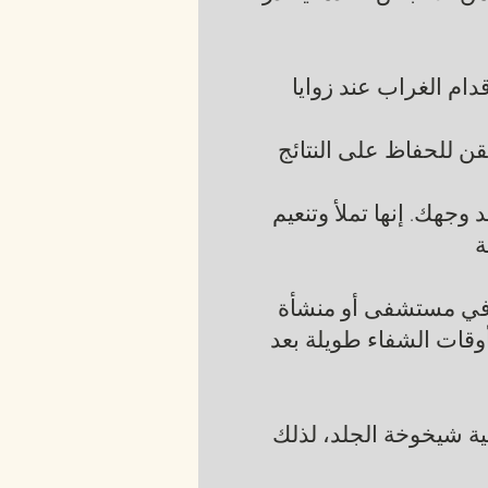
ام الغراب عند زوايا
حقن للحفاظ على النتائج
جهك. إنها تملأ وتنعيم
ة
ا في مستشفى أو منشأة
وقات الشفاء طويلة بعد
ة شيخوخة الجلد، لذلك