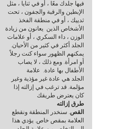
فيها جلدك معًا ، أو في ثنايا ، مثل
الإبطين والرقبة والجفون ، تحت
ثدييك ، أو في منطقة الفخذ
الأشخاص الذين يعانون من
زيادة
الوزن
،
داء السكري
، أو
علامات
الجلد
أكثر في كثير من الأحيان.
يمكنهم الظهور سواء كنت رجلاً
أو امرأة. ومع ذلك ، لا يصاب
الأطفال بها عادة.
علامة
الجلد
هي عادة غير مؤذية وغير
مؤلمة. قد ترغب في إزالته إذا
كان يعترض طريقك
طرق إزالته
القص.
سنخدر المنطقة ونقطع
العلامة بمقص خاص. يؤدي هذا
إلى التخلص من
علامة الجلد