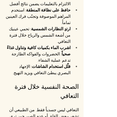
الالتزام بالتعليمات يضمن نتائج أفضل.
حافظ على نظافة المنطقة:
 استخدم 
المراهم الموصوفة وتجنّب فرك العينين 
تماماً.
ارتدِ النظارات الشمسية:
 تحمي عينيك 
من أشعة الشمس والرياح خلال فترة 
التعافي.
اشرب الماء بكميات كافية وتناول غذاءً 
صحياً:
 الخضروات والفواكه الطازجة 
تدعم عملية الشفاء.
قلّل استخدام الشاشات:
 الإجهاد 
البصري يبطئ التعافي ويزيد التهيج.
الصحة النفسية خلال فترة 
التعافي
التعافي ليس جسدياً فقط. من الطبيعي أن 
تشعر ببعض القلق أو عدم الصبر حين ترى 