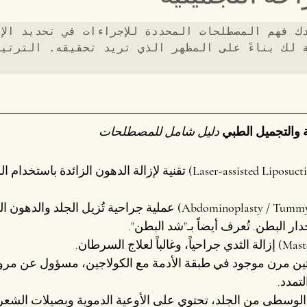
 والتجميل الطبي
دليل شامل للمصطلحات
 تقنية لإزالة الدهون الزائدة باستخدام الل
 عملية جراحية تُزيل الجلد والدهون ا
 البطن. تُعرف أيضاً بـ"شد البطن".
 إزالة الثدي جراحياً، وغالباً لعلاج السرطان.
تين مرن موجود في طبقة الأدمة مع الكولاجين، مسؤول عن مرونة
تمدد.
الوسطى من الجلد، تحتوي على الأوعية الدموية وبصيلات الشعر و