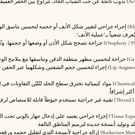
 ندوب ناتجة عن حب الشباب الحاد، تتراوح بين الحفر العميقة
 إجراء جراحي لتغيير شكل الأنف أو حجمه لتحسين تناسق الو
عرف شعبياً بـ"عملية الأنف".
 جراحة تصحح شكل الأذن أو وضعها أو حجمها، وت
 جراحة لتحسين مظهر منطقة الذقن وتناسقها مع ملامح الوج
 إجراء لتحسين حجم الشفتين وشكلهما عبر الحقن أو
 مواد كيميائية تخترق سطح الجلد لتُليّن التفاوتات في ا
كثر إشراقاً.
 تقنية غير جراحية تستخدم خيوطاً قابلة للامتصاص لرفع
 إجراء جراحي يعتمد على إدخال جهاز بالوني تحت الج
لد وتوليد أنسجة جديدة لترميم المناطق التالفة.
 إزالة جراحية لأنسجة الثدي لتقليل حجمه ورفعه