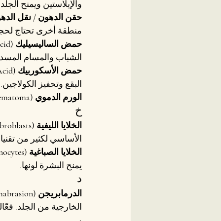
والإيلاستين ويمنح الجلد
حقن الدهون / نقل الدهون (fting / Fat Transfer
منطقة أخرى تحتاج لحجم أ
حمض الساليسيليك (Salicylic Acid / Beta Hydroxy Acid)
الشباب والمسام المسدود
حمض الأسكوربيك (L-Ascorbic Acid)
البقع وتحفيز الكولاجين.
الورم الدموي (Hematoma)
خ
الخلايا الليفية (Fibroblasts)
الأساسي لكثير من تقنيا
الخلايا الصباغية (Melanocytes)
يمنح البشرة لونها.
د
الدرمابريجن (Dermabrasion)
الخارجية من الجلد. فعّال
ر