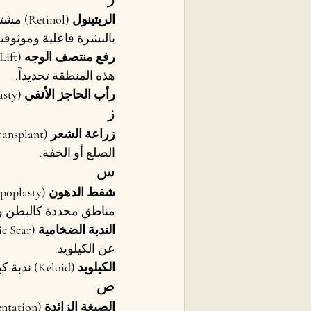
الريتينول (Retinol)
 مشتق
بالبشرة فاعلية وموثوقية
رفع منتصف الوجه (Mid-Face Lift)
هذه المنطقة تحديداً.
رأب الحاجز الأنفي (Septoplasty)
ز
زراعة الشعر (Hair Graft / Hair Transplant)
الصلع أو الخفة.
س
شفط الدهون (Liposuction / Lipoplasty)
مناطق محددة كالبطن وا
الندبة الضخامية (Hypertrophic Scar)
عن الكيلويد.
الكيلويد (Keloid)
 ندبة ك
ص
الصبغة الزائدة (Hyperpigmentation)