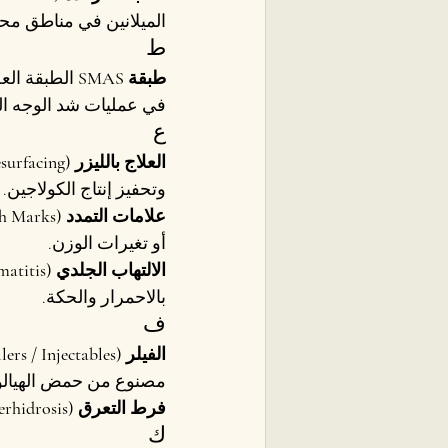
الميلانين في مناطق محد
ط
طبقة SMAS
 الطبقة الع
في عمليات شد الوجه الم
ع
العلاج بالليزر (Laser Therapy / Resurfacing)
وتحفيز إنتاج الكولاجين.
علامات التمدد (Stretch Marks)
أو تغيرات الوزن.
الالتهاب الجلدي (Dermatitis)
بالاحمرار والحكة.
ف
الفيلر (Dermal Fillers / Injectables)
مصنوع من حمض الهيالورونيك وت
فرط التعرق (Hyperhidrosis)
ك