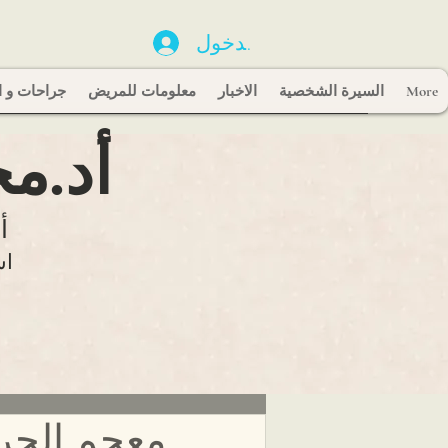
تسجيل الدخول
More
السيرة الشخصية
الاخبار
معلومات للمريض
جراحات و ا
أد.م
أ
اس
معجم الجرا