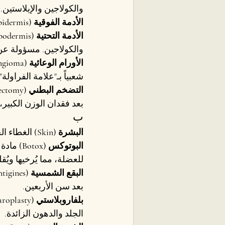
والكولاجين والإيلاستين. 
الأدمة الفوقية (Epidermis)
الأدمة التحتية (Hypodermis)
والكولاجين. مسؤولة عن
الأورام الوعائية (Hemangioma)
شعبياً بـ"علامة الفراولة
التضخم البطني (Panniculectomy)
بعد فقدان الوزن الكبير
ب
البشرة (Skin)
 الغطاء ال
البوتوكس (Botox)
 مادة 
للعضلة، مما يُرخيها ويُقل
البقع الشمسية (Age Spots / Lentigines)
بعد سن الأربعين.
بلفاروبلاستي (Blepharoplasty)
الجلد والدهون الزائدة.