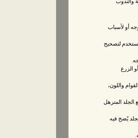
 والندوب 
جه أو لأسباب 
ُستخدم لتصحيح 
ه.
 الزرع 
لقوام واللون، 
 الجلد المترهل 
لد يُضخ فيه 
.