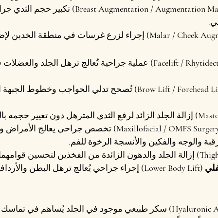
 تكبير حجم الثدي جراح
ي.
 إجراء لزرع غرسات في منطقة الخدين لإض
 عملية جراحية تُعالج ترهل الجلد والعضلات 
 تُصحح تدلي الحواجب وخطوط الجبهة الع
 إزالة الجلد الزائد لرفع الثدي المترهل دون تغيير حجمه ب
 تخصص جراحي يعالج الأمراض وا
بة والوجه والفكين والأنسجة الرخوة للفم.
 إزالة الجلد والدهون الزائدة من الفخذين لتحسين قوامهما.
Lower )
 إجراء جراحي يُعالج ترهل البطن والأرداف 
 سكر طبيعي موجود في الجلد يُساهم في تماسك ا