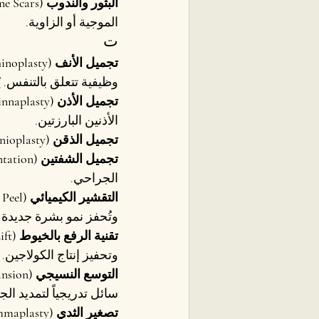
البثور والندوب (Acne Scars)
الموجية أو الزاوية.
ت
تجميل الأنف (Rhinoplasty)
وظيفية تتعلق بالتنفس. يُ
تجميل الأذن (Otoplasty / Pinnaplasty)
الأذنين البارزتين.
تجميل الذقن (Genioplasty)
تجميل الشفتين (Lip Augmentation)
الجراحي.
التقشير الكيميائي (Chemical Peel)
وتُحفز نمو بشرة جديدة أ
تقنية الرفع بالخيوط (Thread Lift)
وتحفيز إنتاج الكولاجين.
التوسع النسيجي (Tissue Expansion)
سائل تدريجياً لتمديد الج
تصغير الثدي (Reduction Mammaplasty)